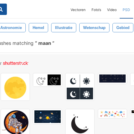
Vectoren
Foto‘s
Video
PSD
Astronomie
Hemel
Illustratie
Wetenschap
Gebied
ushes matching
maan
or