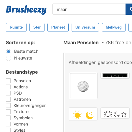
Ruimte
Ster
Planeet
Universum
Melkweg
Sorteren op:
Maan Penselen
-
786 free br
Beste match
Nieuwste
Afbeeldingen gesponsord do
Bestandstype
Penselen
Actions
PSD
Patronen
Kleurovergangen
Textures
Symbolen
Vormen
Styles