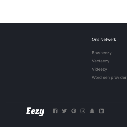
Ons Netwerk
Brusheezy
Vecteezy
Videezy
Word een provider