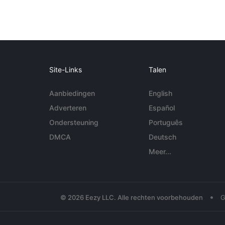
Site-Links
Talen
Aanbiedingen
English
Adverteren
Español
Ondersteuning
Português
DMCA
Deutsch
Meer...
•
© 2026 Eezy LLC. Alle rechten voorbehouden
G