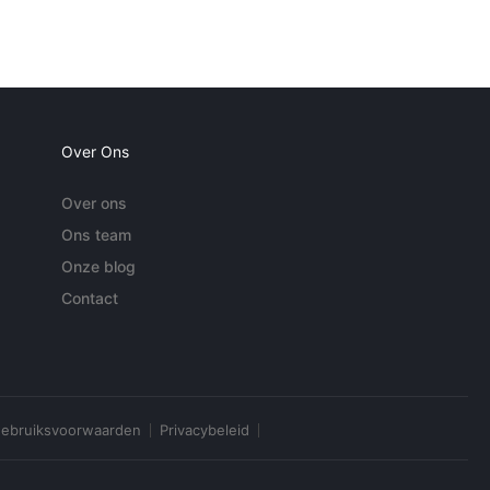
Over Ons
Over ons
Ons team
Onze blog
Contact
ebruiksvoorwaarden
Privacybeleid