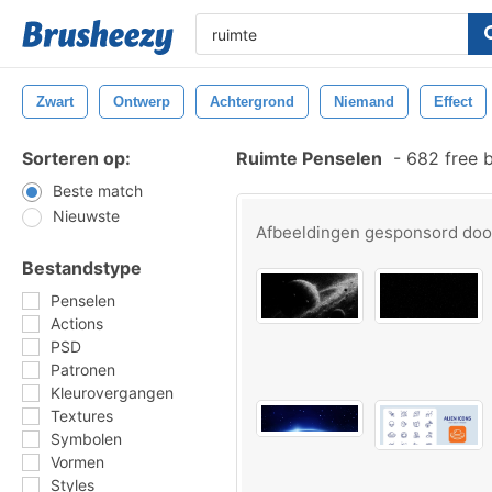
Zwart
Ontwerp
Achtergrond
Niemand
Effect
Sorteren op:
Ruimte Penselen
-
682 free 
Beste match
Nieuwste
Afbeeldingen gesponsord do
Bestandstype
Penselen
Actions
PSD
Patronen
Kleurovergangen
Textures
Symbolen
Vormen
Styles