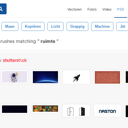
Vectoren
Foto‘s
Video
PSD
Maan
Kopiëren
Licht
Grappig
Machine
Jet
brushes matching
ruimte
or