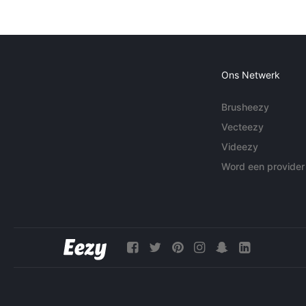
Ons Netwerk
Brusheezy
Vecteezy
Videezy
Word een provider