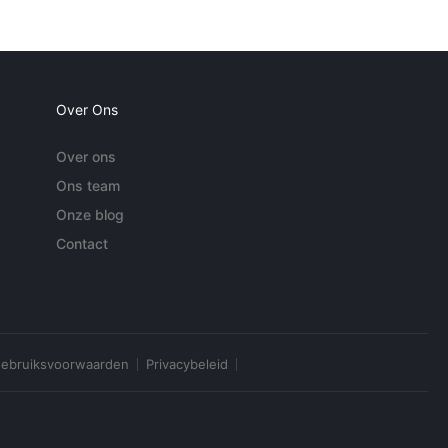
Over Ons
Over ons
Ons team
Onze blog
Contact
ebruiksvoorwaarden
Privacybeleid