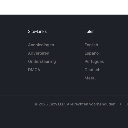
Site-Links
Talen
Aanbiedingen
English
Adverteren
Español
Ondersteuning
Português
DMCA
Deutsch
Meer...
•
© 2026 Eezy LLC. Alle rechten voorbehouden
G