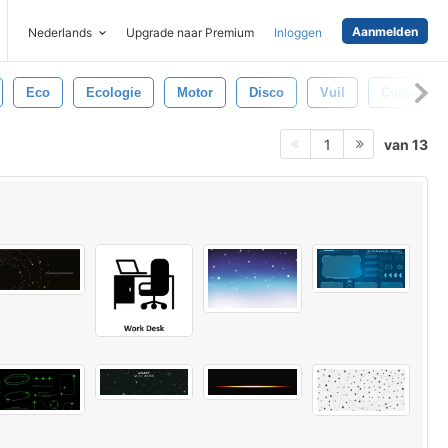
Aanmelden
Nederlands
Upgrade naar Premium
Inloggen
Eco
Ecologie
Motor
Disco
Vuil
Copy-Spac
van 13
1