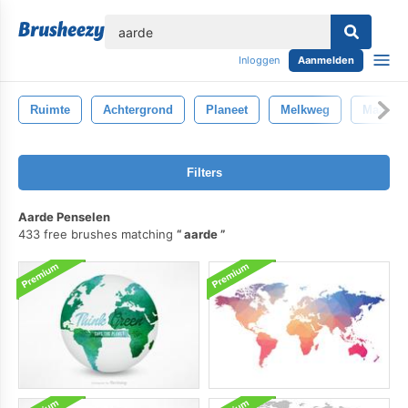
lose
Inloggen
Aanmelden
Ruimte
Achtergrond
Planeet
Melkweg
Maan
Filters
Aarde Penselen
433 free brushes matching
aarde