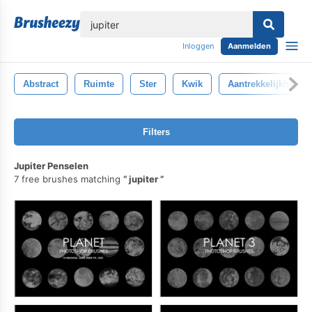
lose
Inloggen
Aanmelden
Abstract
Ruimte
Ster
Kwik
Aantrekkelijkheid
Filters
Jupiter Penselen
7 free brushes matching
jupiter