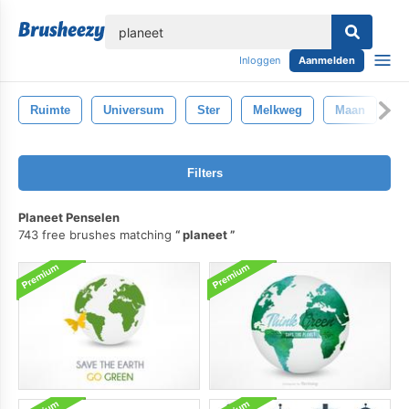
lose
Inloggen
Aanmelden
Ruimte
Universum
Ster
Melkweg
Maan
A
Filters
Planeet Penselen
743 free brushes matching
planeet