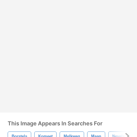
This Image Appears In Searches For
Borstels
Komeet
Melkweg
Maan
Nevels