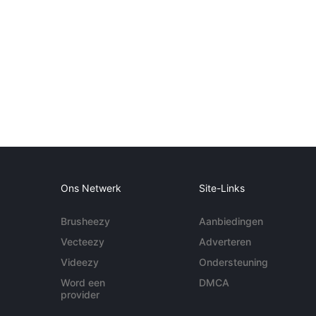
Ons Netwerk
Site-Links
Brusheezy
Aanbiedingen
Vecteezy
Adverteren
Videezy
Ondersteuning
Word een
DMCA
provider