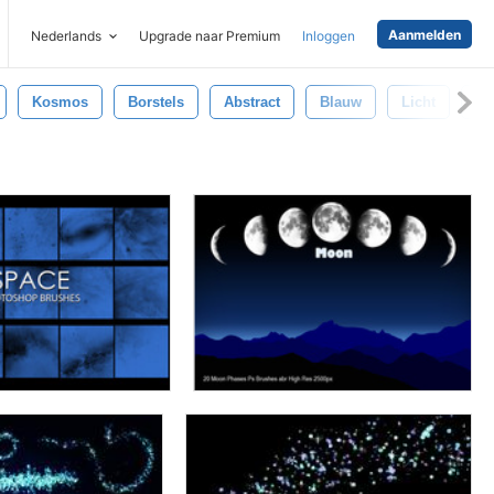
Aanmelden
Nederlands
Upgrade naar Premium
Inloggen
Kosmos
Borstels
Abstract
Blauw
Licht
St