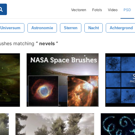
Vectoren
Foto‘s
Video
PSD
Universum
Astronomie
Sterren
Nacht
Achtergrond
ushes matching
nevels