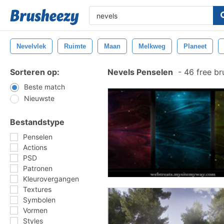
Nevelvlek
Ruimte
Maan
Melkweg
Planeet
Sorteren op:
Nevels Penselen
-
46 free br
Beste match
Nieuwste
Bestandstype
Penselen
Actions
PSD
Patronen
Kleurovergangen
Textures
Symbolen
Vormen
Styles