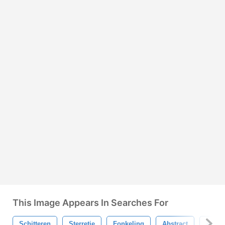
This Image Appears In Searches For
Schitteren
Sterretje
Fonkeling
Abstract
Achte