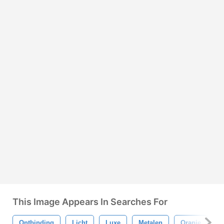
This Image Appears In Searches For
Ontbinding
Licht
Luxe
Metalen
Oranje
G