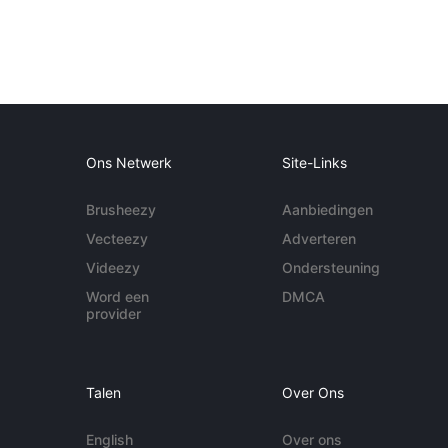
Ons Netwerk
Site-Links
Brusheezy
Aanbiedingen
Vecteezy
Adverteren
Videezy
Ondersteuning
Word een
DMCA
provider
Talen
Over Ons
English
Over ons