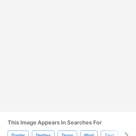
This Image Appears In Searches For
Poeder
Deeltjes
Droog
Wind
Zand
Zand