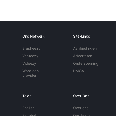
Ons Netwerk
Site-Links
Brusheezy
Aanbiedingen
Vecteezy
Adverteren
Videezy
Ondersteuning
Word een
DMCA
provider
Talen
Over Ons
English
Over ons
Español
Ons team