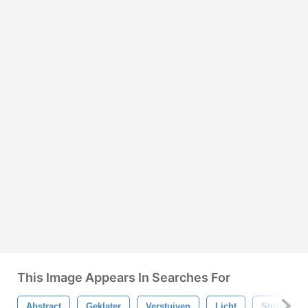
This Image Appears In Searches For
Abstract
Geklater
Verstuiven
Licht
Structuur