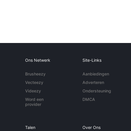
Ons Netwerk
Site-Links
Brusheezy
Aanbiedingen
Vecteezy
Adverteren
Videezy
Ondersteuning
Word een
DMCA
provider
Talen
Over Ons