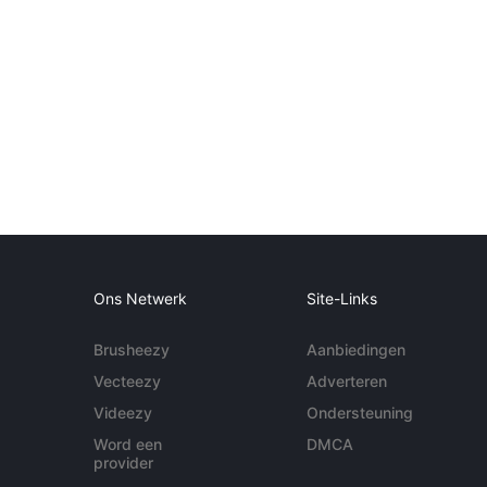
Ons Netwerk
Site-Links
Brusheezy
Aanbiedingen
Vecteezy
Adverteren
Videezy
Ondersteuning
Word een
DMCA
provider