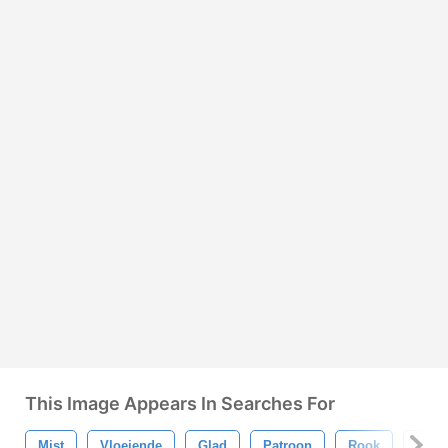
This Image Appears In Searches For
Mist
Vloeiende
Glad
Patroon
Rook
Vor