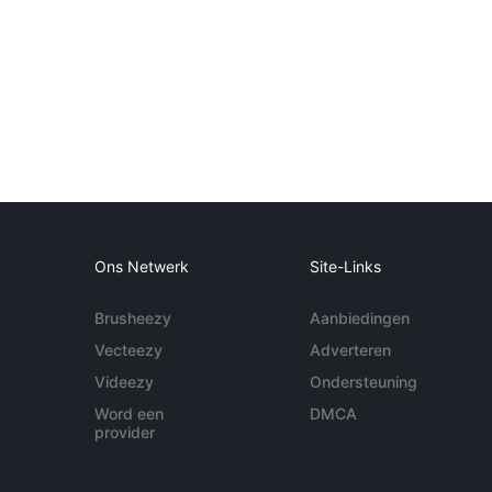
Ons Netwerk
Site-Links
Brusheezy
Aanbiedingen
Vecteezy
Adverteren
Videezy
Ondersteuning
Word een
DMCA
provider