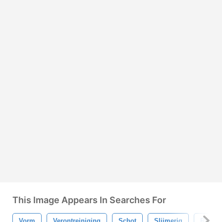
This Image Appears In Searches For
Vorm
Verontreiniging
Schot
Slijmerig
Rook