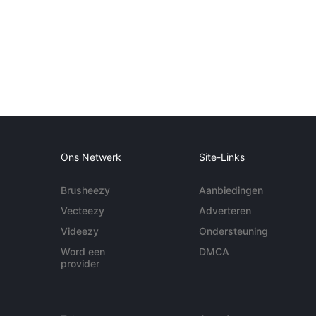
Ons Netwerk
Site-Links
Brusheezy
Aanbiedingen
Vecteezy
Adverteren
Videezy
Ondersteuning
Word een
DMCA
provider