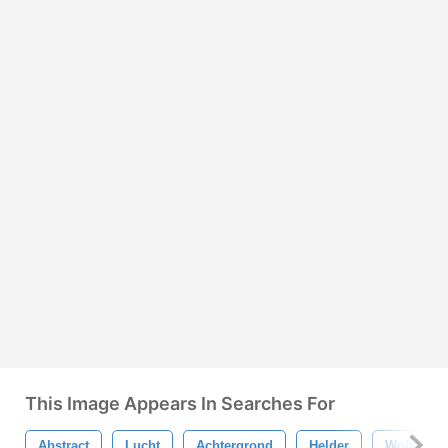
This Image Appears In Searches For
Abstract
Lucht
Achtergrond
Helder
Wolk