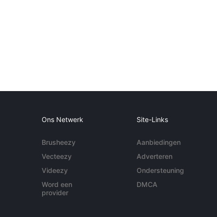
Ons Netwerk
Site-Links
Brusheezy
Aanbiedingen
Vecteezy
Adverteren
Videezy
Ondersteuning
Word een
DMCA
provider