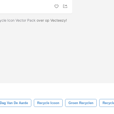
cle Icon Vector Pack
over op Vecteezy!
Dag Van De Aarde
Recycle Icoon
Groen Recyclen
Recycl