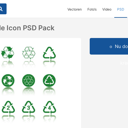
Vectoren
Foto‘s
Video
PSD
e Icon PSD Pack
Nu do
kre