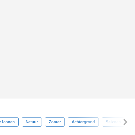
e Iconen
Natuur
Zomer
Achtergrond
Seizoen
B