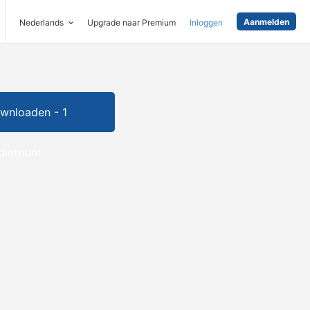
Aanmelden
Nederlands
Upgrade naar Premium
Inloggen
wnloaden - 1
dietpunt