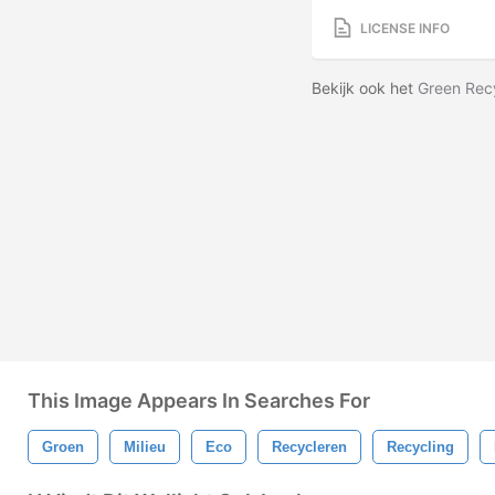
LICENSE INFO
Bekijk ook het
Green Recy
This Image Appears In Searches For
Groen
Milieu
Eco
Recycleren
Recycling