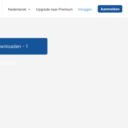
Aanmelden
Nederlands
Upgrade naar Premium
Inloggen
wnloaden - 1
dietpunt