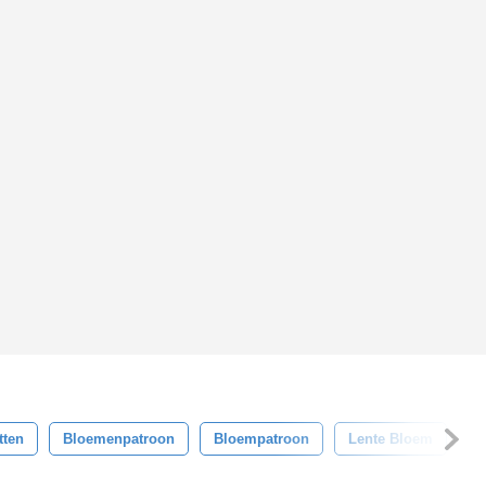
tten
Bloemenpatroon
Bloempatroon
Lente Bloem
S