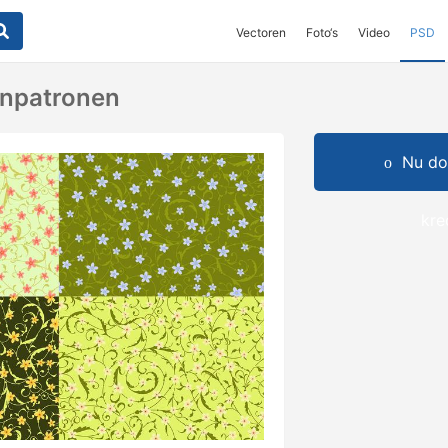
Vectoren
Foto‘s
Video
PSD
enpatronen
Nu do
kre