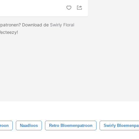
torpatronen? Download de
Swirly Floral
Vecteezy!
roon
Naadloos
Retro Bloemenpatroon
Swirly Bloemenpa