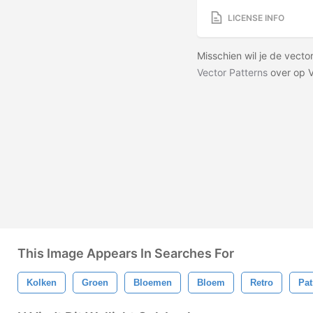
LICENSE INFO
Misschien wil je de vec
Vector Patterns
over op 
This Image Appears In Searches For
Kolken
Groen
Bloemen
Bloem
Retro
Pat