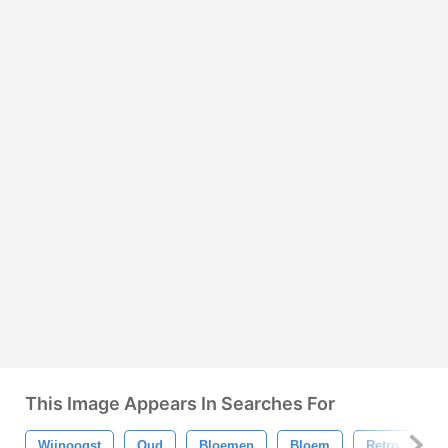
This Image Appears In Searches For
Wijnoogst
Oud
Bloemen
Bloem
Retro
P