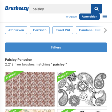
lose
Inloggen
Aanmelden
Afdrukken
Perzisch
Zwart Wit
Bandana Druk
B
Filters
Paisley Penselen
2.212 free brushes matching
paisley