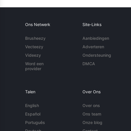
Ons Netwerk
Site-Links
Brusheezy
Aanbiedingen
Vecteezy
Adverteren
Videezy
Ondersteuning
Word een
DMCA
provider
Talen
Over Ons
English
Over ons
Español
Ons team
Português
Onze blog
Deutsch
Contact