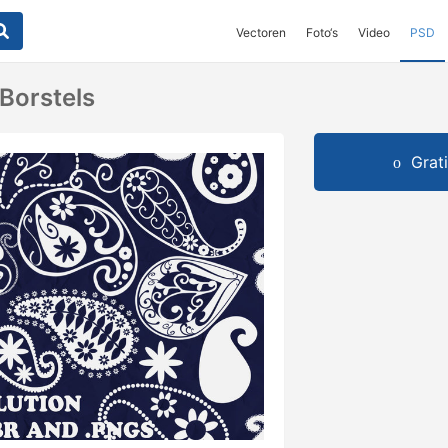
Vectoren
Foto‘s
Video
PSD
 Borstels
Grat