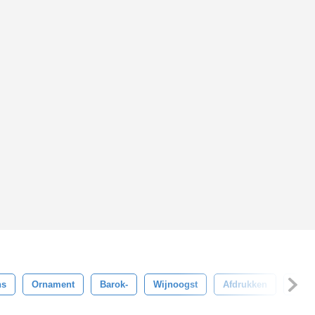
ns
Ornament
Barok-
Wijnoogst
Afdrukken
Eleg