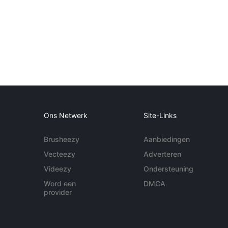
Ons Netwerk
Site-Links
Brusheezy
Aanbiedingen
Vecteezy
Adverteren
Videezy
Ondersteuning
Word een
DMCA
provider