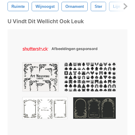
Ruimte
Wijnoogst
Ornament
Ster
Lijn
Ci
U Vindt Dit Wellicht Ook Leuk
Afbeeldingen gesponsord