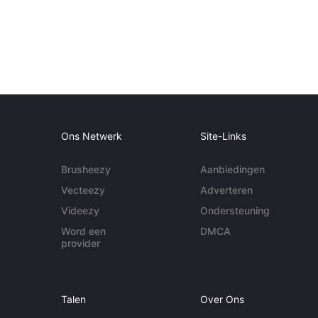
Ons Netwerk
Site-Links
Brusheezy
Aanbiedingen
Vecteezy
Adverteren
Videezy
Ondersteuning
Word een
DMCA
provider
Talen
Over Ons