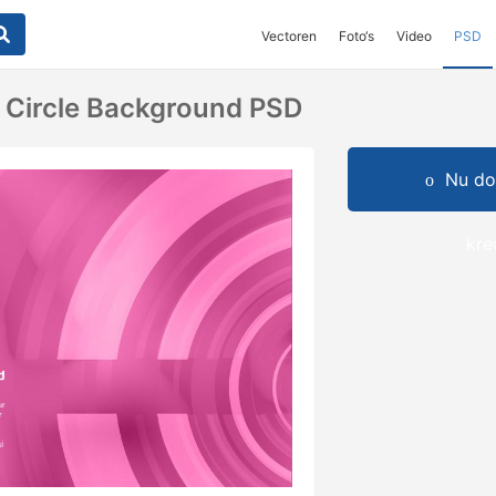
Vectoren
Foto‘s
Video
PSD
 Circle Background PSD
Nu do
kre