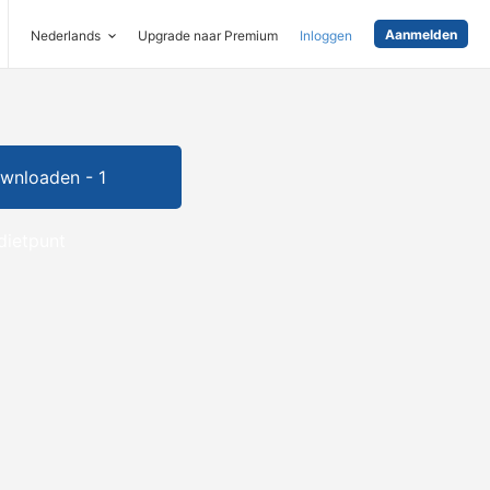
Aanmelden
Nederlands
Upgrade naar Premium
Inloggen
wnloaden - 1
dietpunt