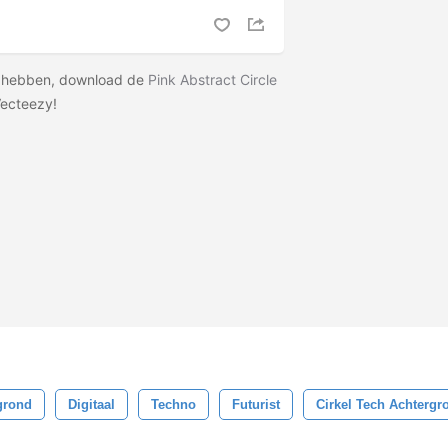
ilt hebben, download de
Pink Abstract Circle
ecteezy!
grond
Digitaal
Techno
Futurist
Cirkel Tech Achtergr