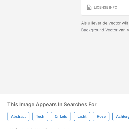
LICENSE INFO
Als u liever de vector w
Background Vector
van V
This Image Appears In Searches For
Abstract
Tech
Cirkels
Licht
Roze
Achter