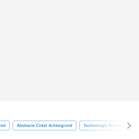
ond
Abstracte Cirkel Achtergrond
Technologie Achtergrond