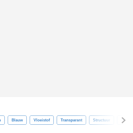
n
Blauw
Vloeistof
Transparant
Structuur
Ronde