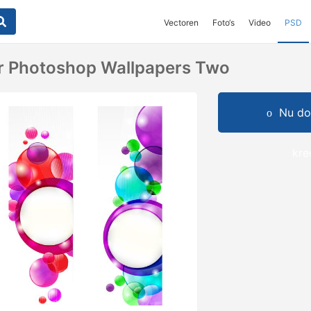
Vectoren
Foto‘s
Video
PSD
r Photoshop Wallpapers Two
Nu do
kre