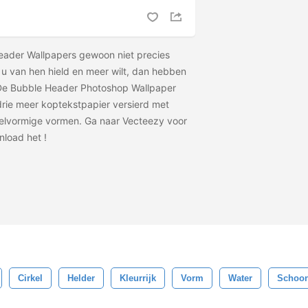
Header Wallpapers gewoon niet precies
 u van hen hield en meer wilt, dan hebben
 De Bubble Header Photoshop Wallpaper
rie meer koptekstpapier versierd met
rkelvormige vormen. Ga naar Vecteezy voor
nload het
!
Cirkel
Helder
Kleurrijk
Vorm
Water
Schoo