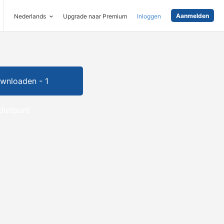
Aanmelden
Nederlands
Upgrade naar Premium
Inloggen
wnloaden - 1
dietpunt