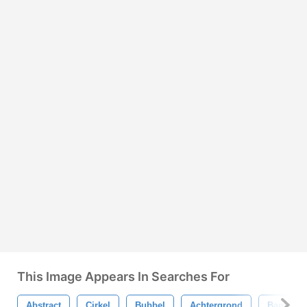
This Image Appears In Searches For
Abstract
Cirkel
Bubbel
Achtergrond
Banier