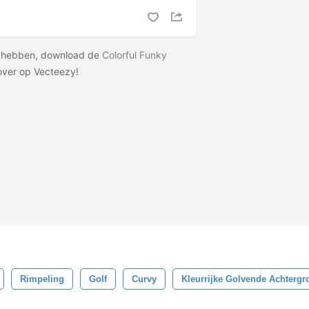
lt hebben, download de
Colorful Funky
ver op Vecteezy!
Rimpeling
Golf
Curvy
Kleurrijke Golvende Achtergr