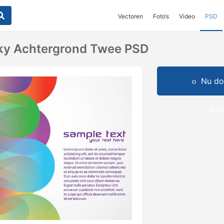
Vectoren
Foto‘s
Video
PSD
nky Achtergrond Twee PSD
Nu do
kre