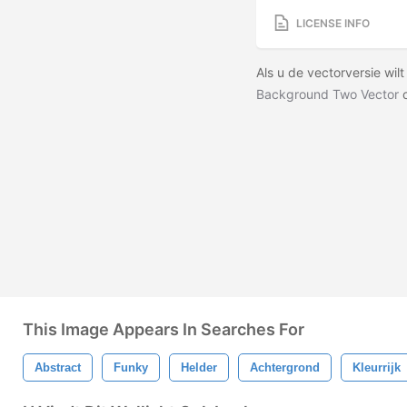
LICENSE INFO
Als u de vectorversie wi
Background Two Vector
o
This Image Appears In Searches For
Abstract
Funky
Helder
Achtergrond
Kleurrijk