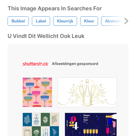
This Image Appears In Searches For
Bubbel
Label
Kleurrijk
Kleur
Abstract
C
U Vindt Dit Wellicht Ook Leuk
Afbeeldingen gesponsord