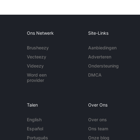
Ons Netwerk
Site-Links
Brusheezy
Aanbiedingen
Vecteezy
Adverteren
Videezy
Ondersteuning
Word een
DMCA
provider
Talen
Over Ons
English
Over ons
Español
Ons team
Português
Onze blog