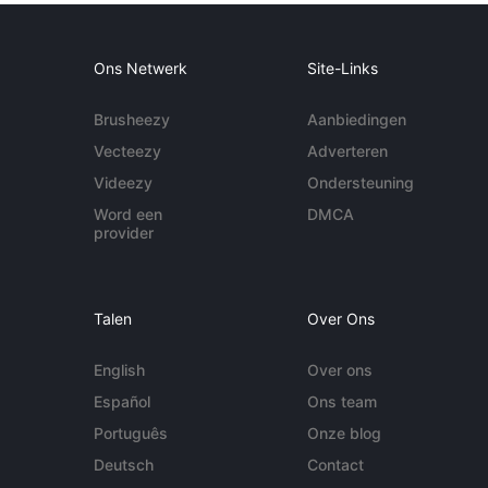
Ons Netwerk
Site-Links
Brusheezy
Aanbiedingen
Vecteezy
Adverteren
Videezy
Ondersteuning
Word een
DMCA
provider
Talen
Over Ons
English
Over ons
Español
Ons team
Português
Onze blog
Deutsch
Contact