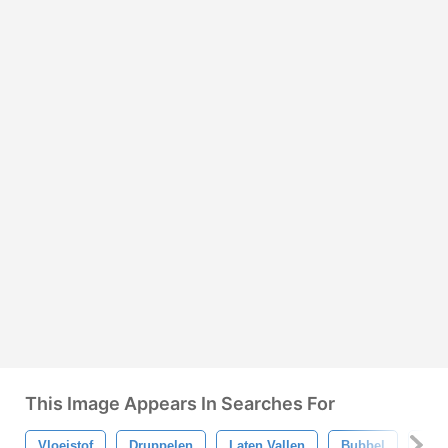
This Image Appears In Searches For
Vloeistof
Druppelen
Laten Vallen
Bubbel
Bani