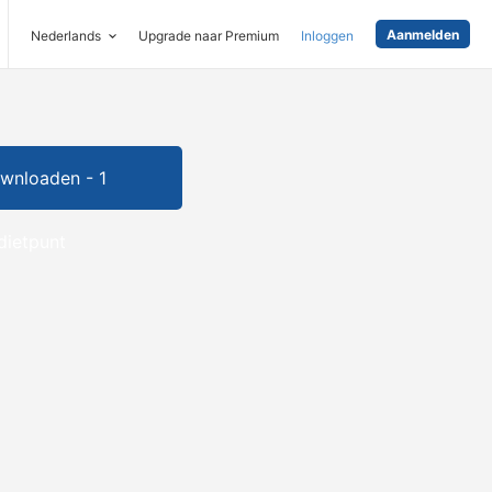
Aanmelden
Nederlands
Upgrade naar Premium
Inloggen
wnloaden - 1
dietpunt