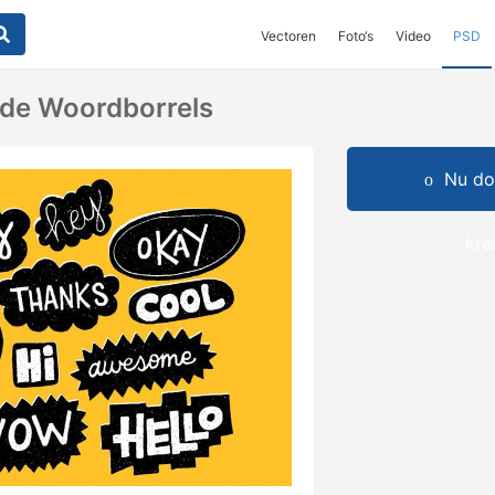
Vectoren
Foto‘s
Video
PSD
de Woordborrels
Nu do
kre