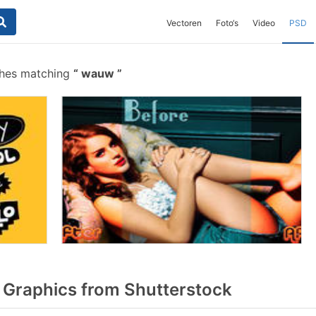
Vectoren
Foto‘s
Video
PSD
shes matching
wauw
Graphics from Shutterstock