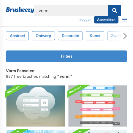
lose
Inloggen
Aanmelden
Abstract
Ontwerp
Decoratie
Kunst
Zwart
Filters
Vorm Penselen
827 free brushes matching
vorm