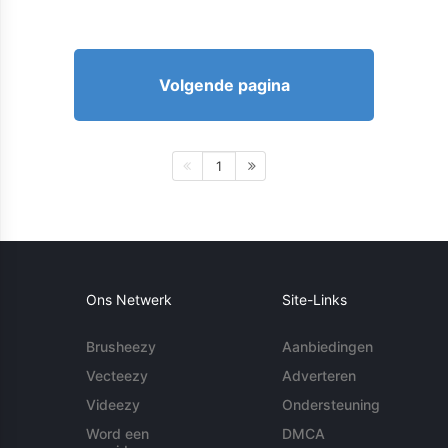
Volgende pagina
1
Ons Netwerk
Site-Links
Brusheezy
Aanbiedingen
Vecteezy
Adverteren
Videezy
Ondersteuning
Word een
DMCA