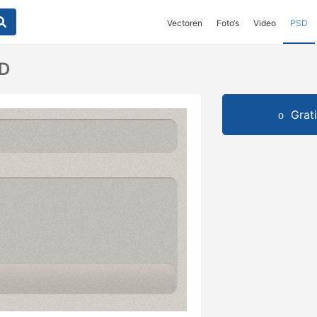
Vectoren
Foto‘s
Video
PSD
SD
Grat