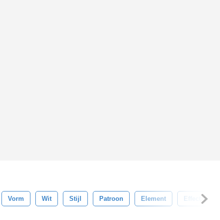
Vorm
Wit
Stijl
Patroon
Element
Effect