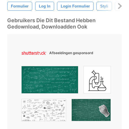
Formulier
Log In
Login Formulier
Styli
Ontw
Gebruikers Die Dit Bestand Hebben
Gedownload, Downloadden Ook
Afbeeldingen gesponsord