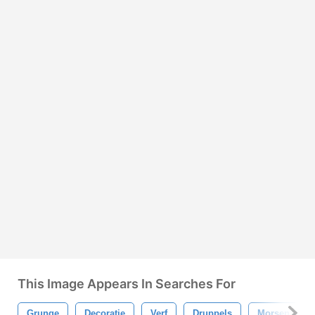
This Image Appears In Searches For
Grunge
Decoratie
Verf
Druppels
Morsen