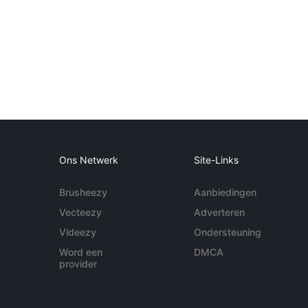
Ons Netwerk
Site-Links
Brusheezy
Aanbiedingen
Vecteezy
Adverteren
Videezy
Ondersteuning
Word een
DMCA
provider