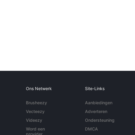
Ons Netwerk
Site-Links
Brusheezy
Aanbiedingen
Vecteezy
Adverteren
Videezy
Ondersteuning
Word een
DMCA
provider