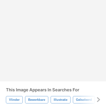
This Image Appears In Searches For
Vlinder
Bewerkbare
Illustratie
Geïsoleerd
Orn