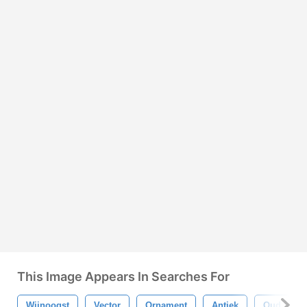
This Image Appears In Searches For
Wijnoogst
Vector
Ornament
Antiek
Oud