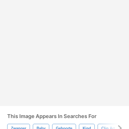
This Image Appears In Searches For
Zwanger
Baby
Geboorte
Kind
Clip Art
P