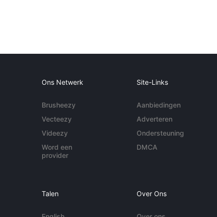
Ons Netwerk
Site-Links
Brusheezy
Aanbiedingen
Vecteezy
Adverteren
Videezy
Ondersteuning
Word een
DMCA
provider
Talen
Over Ons
English
Over ons