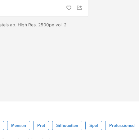
stels ab. High Res. 2500px vol. 2
Mensen
Pret
Silhouetten
Spel
Professioneel