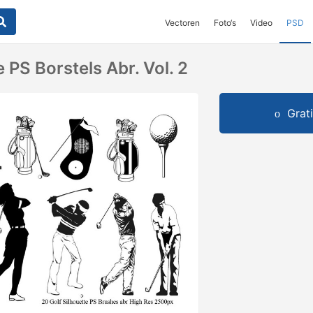
Vectoren
Foto‘s
Video
PSD
e PS Borstels Abr. Vol. 2
Grat