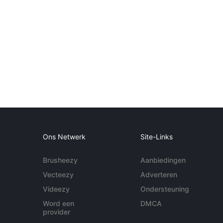
Ons Netwerk
Site-Links
Brusheezy
Aanbiedingen
Vecteezy
Adverteren
Videezy
Ondersteuning
Word een
DMCA
provider