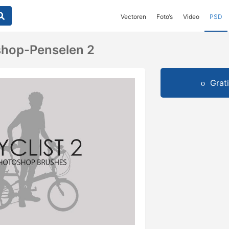
Vectoren
Foto‘s
Video
PSD
shop-Penselen 2
Grat