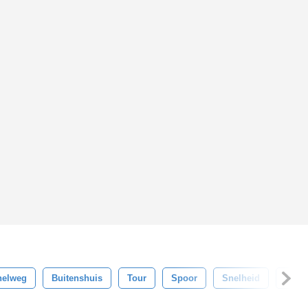
nelweg
Buitenshuis
Tour
Spoor
Snelheid
Race