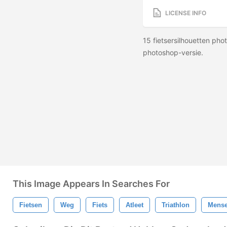
LICENSE INFO
15 fietsersilhouetten pho
photoshop-versie.
This Image Appears In Searches For
Fietsen
Weg
Fiets
Atleet
Triathlon
Mens