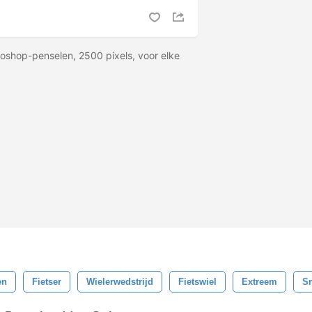
toshop-penselen, 2500 pixels, voor elke
en
Fietser
Wielerwedstrijd
Fietswiel
Extreem
S