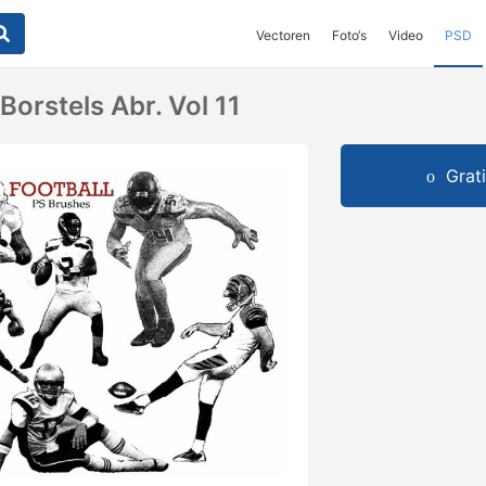
Vectoren
Foto‘s
Video
PSD
Borstels Abr. Vol 11
Grat