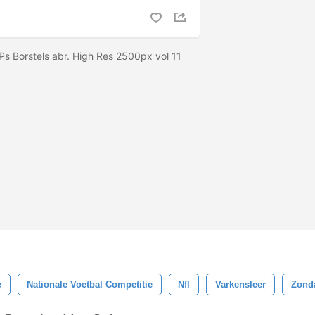
s Borstels abr. High Res 2500px vol 11
e
Nationale Voetbal Competitie
Nfl
Varkensleer
Zond