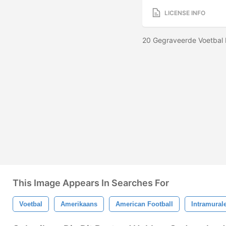
LICENSE INFO
20 Gegraveerde Voetbal P
This Image Appears In Searches For
Voetbal
Amerikaans
American Football
Intramural