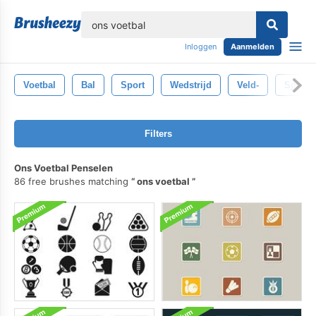
lose
Inloggen
Aanmelden
Voetbal
Bal
Sport
Wedstrijd
Veld-
Spel
Filters
Ons Voetbal Penselen
86 free brushes matching
ons voetbal