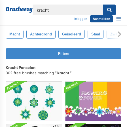
lose
Inloggen
Aanmelden
Macht
Achtergrond
Geïsoleerd
Staal
Zwart
Filters
Kracht Penselen
302 free brushes matching
kracht