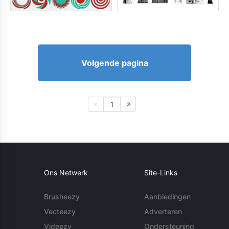
Volgende pagina
1
Ons Netwerk
Site-Links
Brusheezy
Aanbiedingen
Vecteezy
Adverteren
Videezy
Ondersteuning