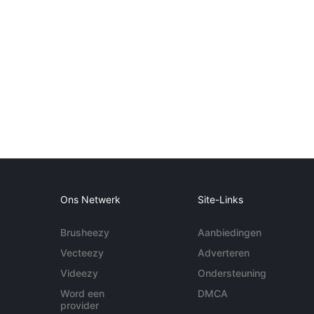
Ons Netwerk
Site-Links
Brusheezy
Aanbiedingen
Vecteezy
Adverteren
Videezy
Ondersteuning
Word een
DMCA
provider