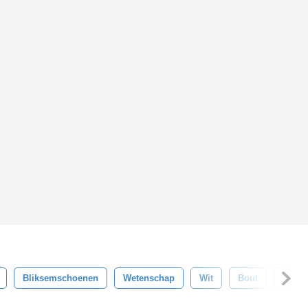
Bliksemschoenen
Wetenschap
Wit
Bout
Magie