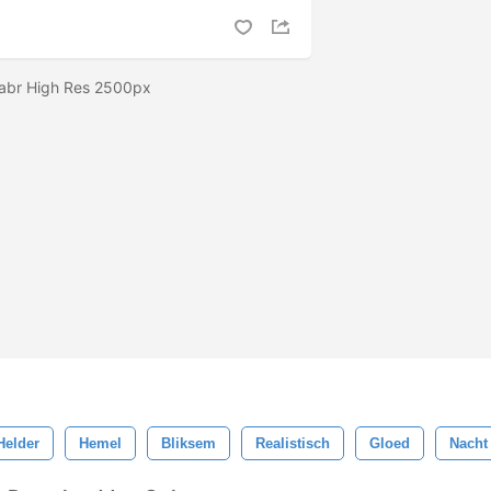
s abr High Res 2500px
Helder
Hemel
Bliksem
Realistisch
Gloed
Nacht