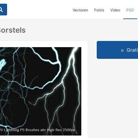
Vectoren
Foto‘s
Video
PSD
orstels
Grat