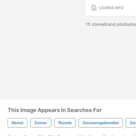
LICENSE INFO
15 zonnebrand photoshop
This Image Appears In Searches For
Hemel
Zonne-
Ruimte
Seizoensgebonden
Se