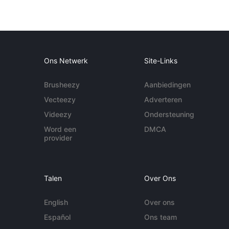
Ons Netwerk
Site-Links
Brusheezy
Aanbiedingen
Vecteezy
Adverteren
Videezy
Ondersteuning
Word een
DMCA
provider
Talen
Over Ons
English
Over ons
Español
Ons team